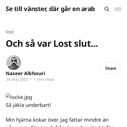
Se till vänster, där går en arab
lost
Och så var Lost slut...
Share
Naseer Alkhouri
24 maj 2007
•
1 min read
Så jäkla underbart!
Min hjärna kokar över. Jag fattar mindre än