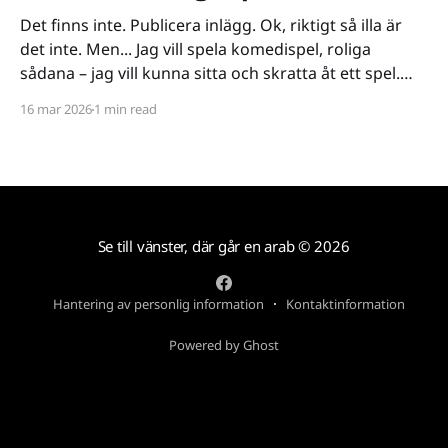
Det finns inte. Publicera inlägg. Ok, riktigt så illa är
det inte. Men... Jag vill spela komedispel, roliga
sådana – jag vill kunna sitta och skratta åt ett spel.
Det verkar vara riktigt svårt. Spel låser antingen in sig
16 mar 2026
1 min read
på ett kiss och bajs-spår eller så lutar de sig på
Se till vänster, där går en arab
© 2026
Hantering av personlig information
Kontaktinformation
Powered by Ghost