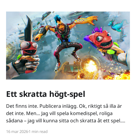
Ett skratta högt-spel
Det finns inte. Publicera inlägg. Ok, riktigt så illa är
det inte. Men... Jag vill spela komedispel, roliga
sådana – jag vill kunna sitta och skratta åt ett spel.
Det verkar vara riktigt svårt. Spel låser antingen in sig
16 mar 2026
1 min read
på ett kiss och bajs-spår eller så lutar de sig på