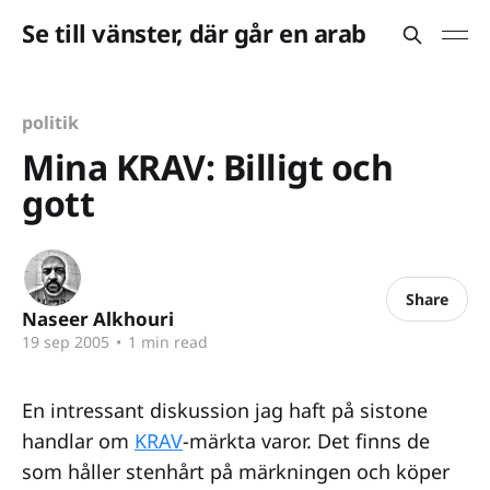
Se till vänster, där går en arab
politik
Mina KRAV: Billigt och
gott
Share
Naseer Alkhouri
19 sep 2005
•
1 min read
En intressant diskussion jag haft på sistone
handlar om
KRAV
-märkta varor. Det finns de
som håller stenhårt på märkningen och köper