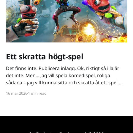
Ett skratta högt-spel
Det finns inte. Publicera inlägg. Ok, riktigt så illa är
det inte. Men... Jag vill spela komedispel, roliga
sådana – jag vill kunna sitta och skratta åt ett spel.
Det verkar vara riktigt svårt. Spel låser antingen in sig
16 mar 2026
1 min read
på ett kiss och bajs-spår eller så lutar de sig på