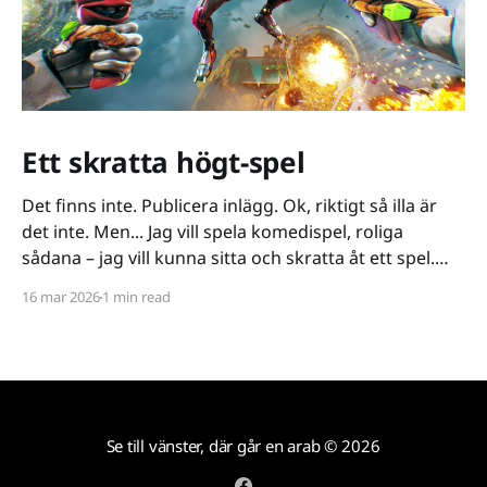
Ett skratta högt-spel
Det finns inte. Publicera inlägg. Ok, riktigt så illa är
det inte. Men... Jag vill spela komedispel, roliga
sådana – jag vill kunna sitta och skratta åt ett spel.
Det verkar vara riktigt svårt. Spel låser antingen in sig
16 mar 2026
1 min read
på ett kiss och bajs-spår eller så lutar de sig på
Se till vänster, där går en arab
© 2026