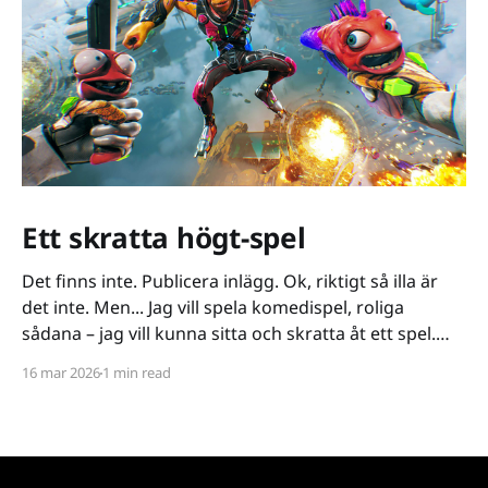
Ett skratta högt-spel
Det finns inte. Publicera inlägg. Ok, riktigt så illa är
det inte. Men... Jag vill spela komedispel, roliga
sådana – jag vill kunna sitta och skratta åt ett spel.
Det verkar vara riktigt svårt. Spel låser antingen in sig
16 mar 2026
1 min read
på ett kiss och bajs-spår eller så lutar de sig på