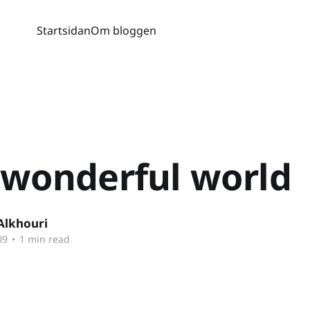
Startsidan
Om bloggen
a wonderful world
Alkhouri
09
•
1 min read