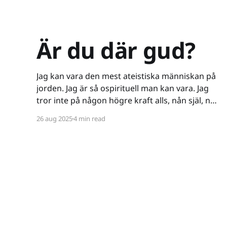
Är du där gud?
Jag kan vara den mest ateistiska människan på
jorden. Jag är så ospirituell man kan vara. Jag
tror inte på någon högre kraft alls, nån själ, nåt
spöke, nåt övernaturligt, eller koncepten tur
26 aug 2025
4 min read
och öde - till den grad att jag till och med vägrar
kalla mig ateist - för termen innebär