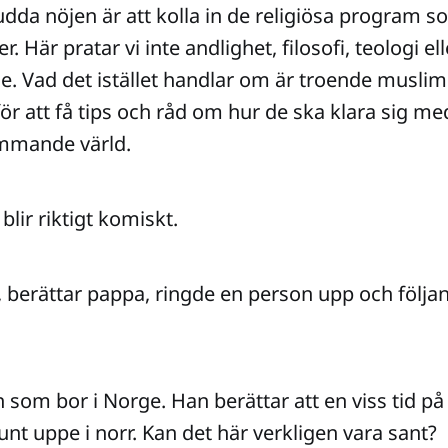
dda nöjen är att kolla in de religiösa program so
r. Här pratar vi inte andlighet, filosofi, teologi el
. Vad det istället handlar om är troende musli
e för att få tips och råd om hur de ska klara sig med
mmande värld.
blir riktigt komiskt.
berättar pappa, ringde en person upp och följa
n som bor i Norge. Han berättar att en viss tid på 
unt uppe i norr. Kan det här verkligen vara sant?