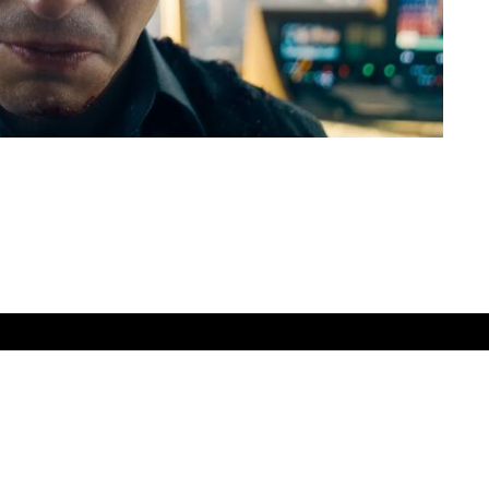
Hantering av personlig information
Kontaktinformati