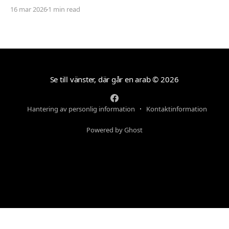
Det verkar vara riktigt svårt. Spel låser antingen in sig
16 mar 2026
1 min read
på ett kiss och bajs-spår eller så lutar de sig på
Se till vänster, där går en arab
© 2026
Hantering av personlig information
Kontaktinformation
Powered by Ghost