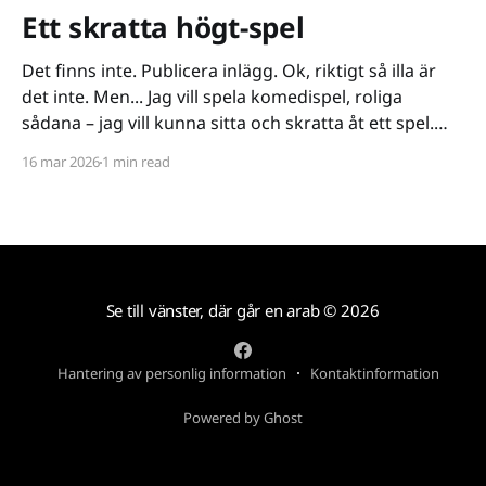
Ett skratta högt-spel
Det finns inte. Publicera inlägg. Ok, riktigt så illa är
det inte. Men... Jag vill spela komedispel, roliga
sådana – jag vill kunna sitta och skratta åt ett spel.
Det verkar vara riktigt svårt. Spel låser antingen in sig
16 mar 2026
1 min read
på ett kiss och bajs-spår eller så lutar de sig på
Se till vänster, där går en arab
© 2026
Hantering av personlig information
Kontaktinformation
Powered by Ghost