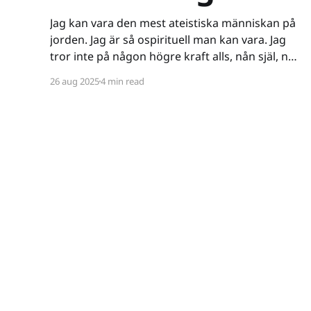
Jag kan vara den mest ateistiska människan på
jorden. Jag är så ospirituell man kan vara. Jag
tror inte på någon högre kraft alls, nån själ, nåt
spöke, nåt övernaturligt, eller koncepten tur
26 aug 2025
4 min read
och öde - till den grad att jag till och med vägrar
kalla mig ateist - för termen innebär