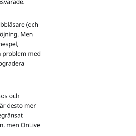
besvarade.
ebbläsare (och
öjning. Men
nespel,
gra problem med
ppgradera
mos och
är desto mer
egränsat
sen, men OnLive