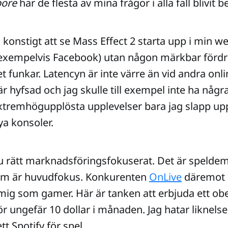
pore
har de flesta av mina frågor i alla fall blivit 
 konstigt att se Mass Effect 2 starta upp i min w
 exempelvis Facebook) utan någon märkbar fördr
et funkar. Latencyn är inte värre än vid andra onli
 är hyfsad och jag skulle till exempel inte ha nå
extremhögupplösta upplevelser bara jag slapp u
a konsoler.
 ju rätt marknadsföringsfokuserat. Det är spelde
om är huvudfokus. Konkurenten
OnLive
däremot 
 mig som gamer. Här är tanken att erbjuda ett ob
för ungefär 10 dollar i månaden. Jag hatar liknel
tt Spotify för spel.