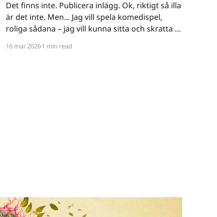
Det finns inte. Publicera inlägg. Ok, riktigt så illa
är det inte. Men... Jag vill spela komedispel,
roliga sådana – jag vill kunna sitta och skratta åt
ett spel. Det verkar vara riktigt svårt. Spel låser
16 mar 2026
1 min read
antingen in sig på ett kiss och bajs-spår eller så
lutar de sig på