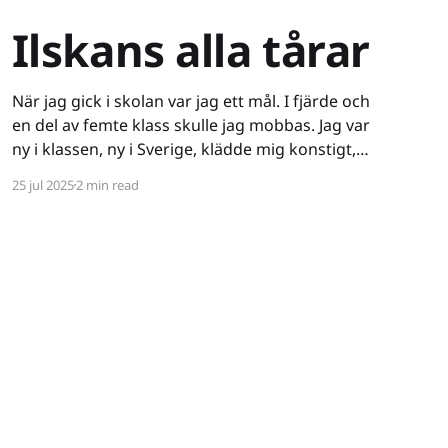
Ilskans alla tårar
När jag gick i skolan var jag ett mål. I fjärde och
en del av femte klass skulle jag mobbas. Jag var
ny i klassen, ny i Sverige, klädde mig konstigt,
var ganska intetsägande - varken stor i kropp
25 jul 2025
2 min read
eller knopp. Ett lätt offer. Det började verbalt
och då drog jag