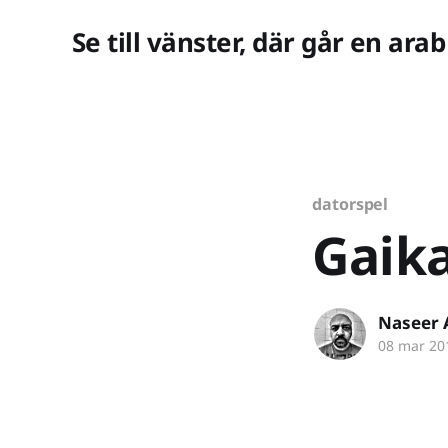
Se till vänster, där går en arab
datorspel
Gaika
Naseer 
08 mar 20