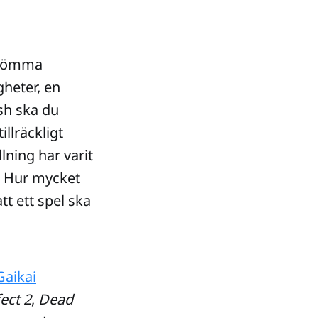
strömma
gheter, en
sh ska du
illräckligt
lning har varit
? Hur mycket
t ett spel ska
Gaikai
ect 2
,
Dead