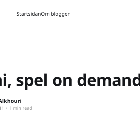
Startsidan
Om bloggen
i, spel on deman
Alkhouri
11
•
1 min read