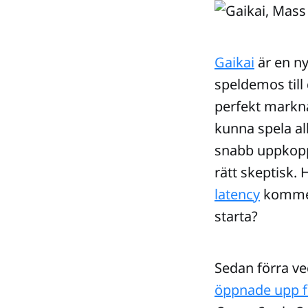
Gaikai
är en ny
speldemos till 
perfekt markna
kunna spela all
snabb uppkoppl
rätt skeptisk.
latency
kommer 
starta?
Sedan förra ve
öppnade upp fö