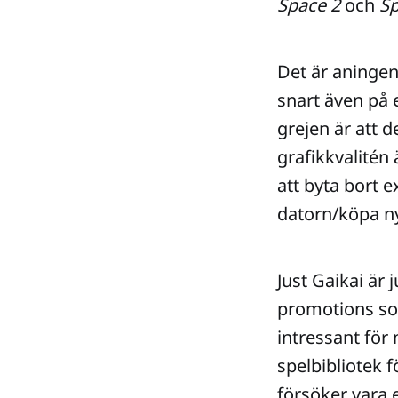
Space 2
och
S
Det är aningen
snart även på
grejen är att d
grafikkvalitén
att byta bort 
datorn/köpa ny
Just Gaikai är
promotions s
intressant för
spelbibliotek 
försöker vara e