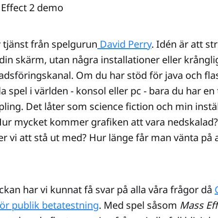
 tjänst från spelgurun
David Perry
. Idén är att 
din skärm, utan några installationer eller krångli
dsföringskanal. Om du har stöd för java och fla
a spel i världen - konsol eller pc - bara du har en t
ing. Det låter som science fiction och min instäl
 Hur mycket kommer grafiken att vara nedskalad
vi att stå ut med? Hur länge får man vänta på at
ckan har vi kunnat få svar på alla våra frågor då
r publik betatestning
. Med spel såsom
Mass Eff