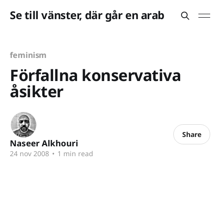
Se till vänster, där går en arab
feminism
Förfallna konservativa
åsikter
Share
Naseer Alkhouri
24 nov 2008
•
1 min read