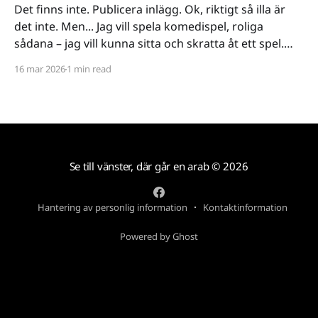
Det finns inte. Publicera inlägg. Ok, riktigt så illa är
det inte. Men... Jag vill spela komedispel, roliga
sådana – jag vill kunna sitta och skratta åt ett spel.
Det verkar vara riktigt svårt. Spel låser antingen in sig
16 mar 2026
1 min read
på ett kiss och bajs-spår eller så lutar de sig på
Se till vänster, där går en arab
© 2026
Hantering av personlig information
Kontaktinformation
Powered by Ghost