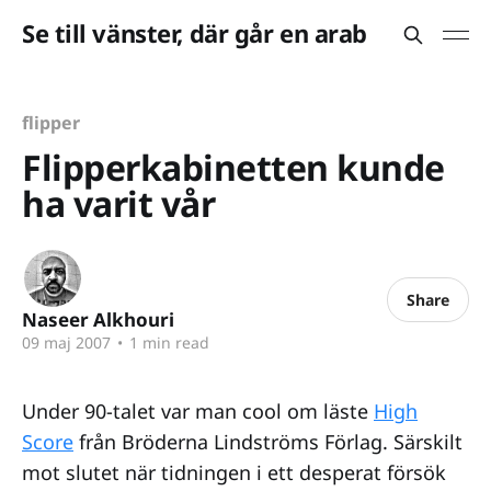
Se till vänster, där går en arab
flipper
Flipperkabinetten kunde
ha varit vår
Share
Naseer Alkhouri
09 maj 2007
•
1 min read
Under 90-talet var man cool om läste
High
Score
från Bröderna Lindströms Förlag. Särskilt
mot slutet när tidningen i ett desperat försök