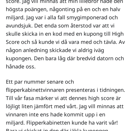
score. Jag vill minnas att min lillebror hade den
högsta poängen, någonting på en och en halv
miljard. Jag var i alla fall smygimponerad och
avundsjuk. Det enda som återstod var att vi
skulle skicka in en kod med en kupong till High
Score och så kunde vi då vara med och tävla. Av
någon anledning skickade vi aldrig iväg
kupongen. Den bara låg där bredvid datorn och
hånade oss.
Ett par nummer senare och
flipperkabinettvinnaren presenteras i tidningen.
Till vår fasa märker vi att dennes high score är
löjligt liten jämfört med vårt. Jag vill minnas att
vinnaren inte ens hade kommit upp i en
miljard. Flipperkabinetten kunde ha varit vår!
Bara vi skickat in den där jäkla kupongen...