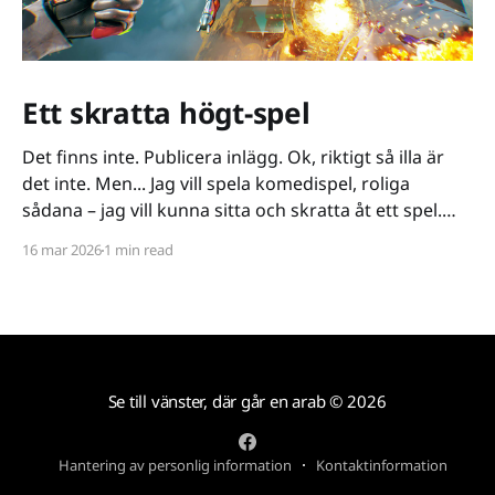
Ett skratta högt-spel
Det finns inte. Publicera inlägg. Ok, riktigt så illa är
det inte. Men... Jag vill spela komedispel, roliga
sådana – jag vill kunna sitta och skratta åt ett spel.
Det verkar vara riktigt svårt. Spel låser antingen in sig
16 mar 2026
1 min read
på ett kiss och bajs-spår eller så lutar de sig på
Se till vänster, där går en arab
© 2026
Hantering av personlig information
Kontaktinformation