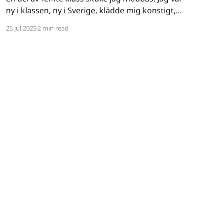
ny i klassen, ny i Sverige, klädde mig konstigt,
var ganska intetsägande - varken stor i kropp
25 jul 2025
2 min read
eller knopp. Ett lätt offer. Det började verbalt
och då drog jag