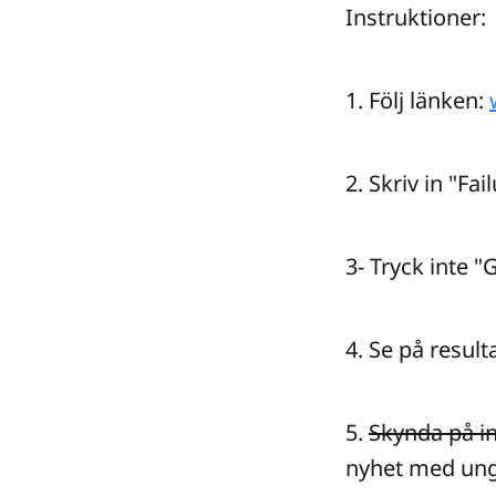
Instruktioner:
1. Följ länken:
2. Skriv in "Fa
3- Tryck inte "
4. Se på result
5.
Skynda på inn
nyhet med unge