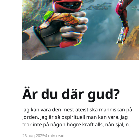
Är du där gud?
Jag kan vara den mest ateistiska människan på
jorden. Jag är så ospirituell man kan vara. Jag
tror inte på någon högre kraft alls, nån själ, nåt
spöke, nåt övernaturligt, eller koncepten tur
26 aug 2025
4 min read