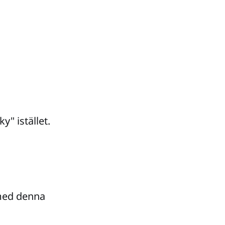
y" istället.
 med denna