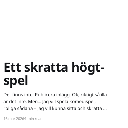
Ett skratta högt-
spel
Det finns inte. Publicera inlägg. Ok, riktigt så illa
är det inte. Men... Jag vill spela komedispel,
roliga sådana – jag vill kunna sitta och skratta åt
ett spel. Det verkar vara riktigt svårt. Spel låser
16 mar 2026
1 min read
antingen in sig på ett kiss och bajs-spår eller så