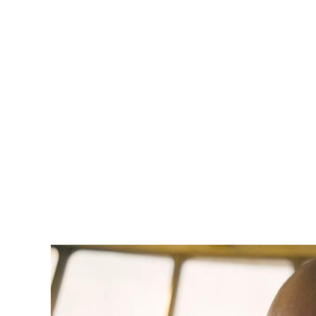
och öde - till den grad att jag till och med vägrar
kalla mig ateist - för termen innebär