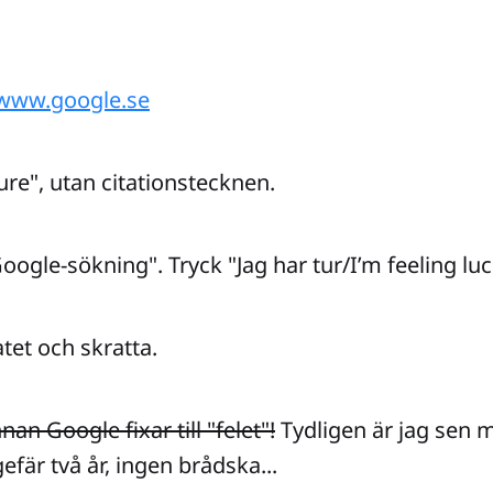
www.google.se
ilure", utan citationstecknen.
Google-sökning". Tryck "Jag har tur/I’m feeling luck
atet och skratta.
an Google fixar till "felet"!
Tydligen är jag sen
fär två år, ingen brådska...