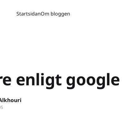
Startsidan
Om bloggen
re enligt google
Alkhouri
05