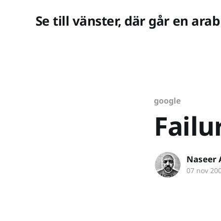
Se till vänster, där går en arab
google
Failu
Naseer 
07 nov 20