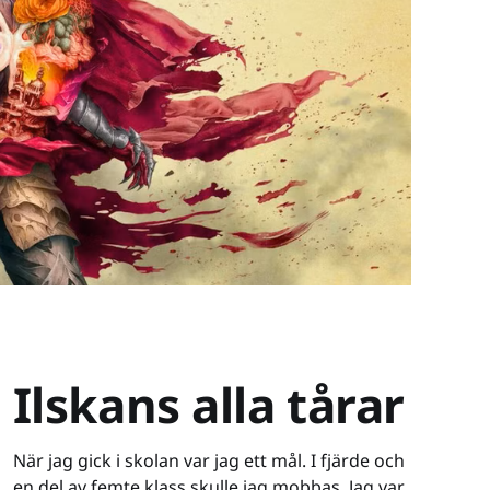
Ilskans alla tårar
När jag gick i skolan var jag ett mål. I fjärde och
en del av femte klass skulle jag mobbas. Jag var