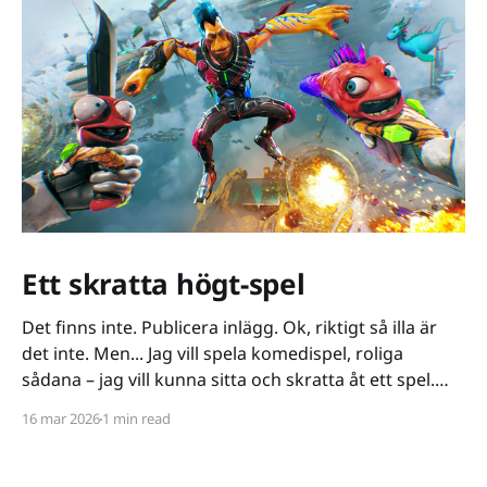
Ett skratta högt-spel
Det finns inte. Publicera inlägg. Ok, riktigt så illa är
det inte. Men... Jag vill spela komedispel, roliga
sådana – jag vill kunna sitta och skratta åt ett spel.
Det verkar vara riktigt svårt. Spel låser antingen in sig
16 mar 2026
1 min read
på ett kiss och bajs-spår eller så lutar de sig på