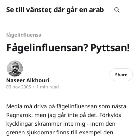
Se till vänster, där går en arab
fågelinfluensa
Fågelinfluensan? Pyttsan!
Share
Naseer Alkhouri
03 nov 2005
•
1 min read
Media må driva på fågelinfluensan som nästa
Ragnarök, men jag går inte på det. Förkylda
kycklingar skrämmer inte mig - inom den
grenen sjukdomar finns till exempel den