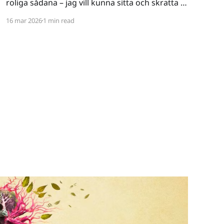
roliga sådana – jag vill kunna sitta och skratta åt
ett spel. Det verkar vara riktigt svårt. Spel låser
16 mar 2026
1 min read
antingen in sig på ett kiss och bajs-spår eller så
lutar de sig på