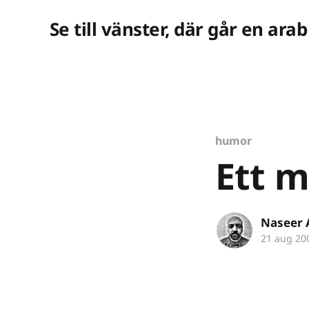
Se till vänster, där går en arab
humor
Ett m
Naseer 
21 aug 20