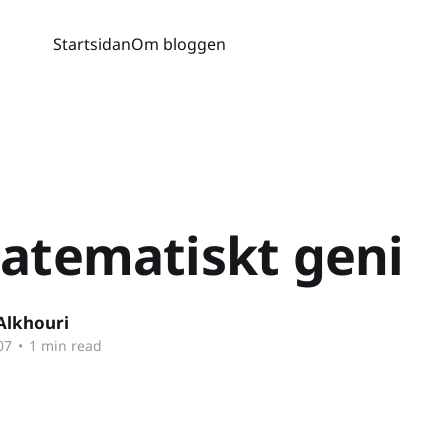
Startsidan
Om bloggen
atematiskt geni
Alkhouri
07
•
1 min read