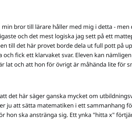
 min bror till lärare håller med mig i detta - men
igaste och det mest logiska jag sett på ett matte
till det här provet borde dela ut full pott på u
a och fick ett klarvaket svar. Eleven kan nämligen 
r lat och att hon för övrigt är måhända lite för sm
att det här säger ganska mycket om utbildnings
ller ju att sätta matematiken i ett sammanhang fö
ör hon ska anstränga sig. Ett ynka "hitta x" förtjä