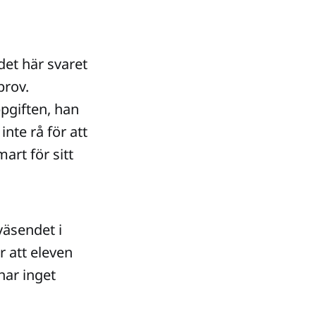
 det här svaret
prov.
ppgiften, han
inte rå för att
art för sitt
väsendet i
r att eleven
nar inget