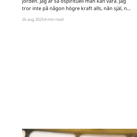
jorden. Jag är så ospirituell man kan vara. Jag
tror inte på någon högre kraft alls, nån själ, nåt
spöke, nåt övernaturligt, eller koncepten tur
26 aug 2025
4 min read
och öde - till den grad att jag till och med vägrar
kalla mig ateist - för termen innebär