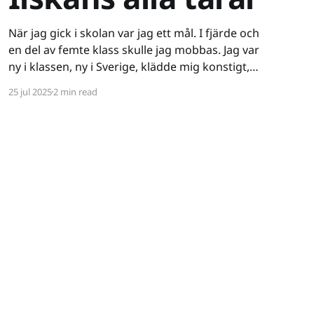
När jag gick i skolan var jag ett mål. I fjärde och
en del av femte klass skulle jag mobbas. Jag var
ny i klassen, ny i Sverige, klädde mig konstigt,
var ganska intetsägande - varken stor i kropp
25 jul 2025
2 min read
eller knopp. Ett lätt offer. Det började verbalt
och då drog jag