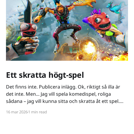
Ett skratta högt-spel
Det finns inte. Publicera inlägg. Ok, riktigt så illa är
det inte. Men... Jag vill spela komedispel, roliga
sådana – jag vill kunna sitta och skratta åt ett spel.
Det verkar vara riktigt svårt. Spel låser antingen in sig
16 mar 2026
1 min read
på ett kiss och bajs-spår eller så lutar de sig på