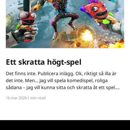
Ett skratta högt-spel
Det finns inte. Publicera inlägg. Ok, riktigt så illa är
det inte. Men... Jag vill spela komedispel, roliga
sådana – jag vill kunna sitta och skratta åt ett spel.
Det verkar vara riktigt svårt. Spel låser antingen in sig
16 mar 2026
1 min read
på ett kiss och bajs-spår eller så lutar de sig på