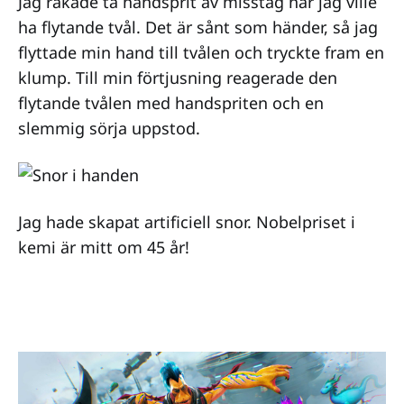
Jag råkade ta handsprit av misstag när jag ville
ha flytande tvål. Det är sånt som händer, så jag
flyttade min hand till tvålen och tryckte fram en
klump. Till min förtjusning reagerade den
flytande tvålen med handspriten och en
slemmig sörja uppstod.
Jag hade skapat artificiell snor. Nobelpriset i
kemi är mitt om 45 år!