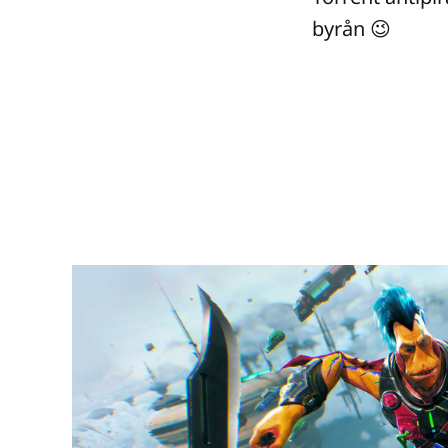
byrån 😉