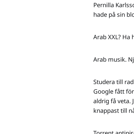
Pernilla Karlss
hade på sin blo
Arab XXL? Ha ha
Arab musik. Nja
Studera till ra
Google fått fö
aldrig få veta.
knappast till 
Torrent antipi