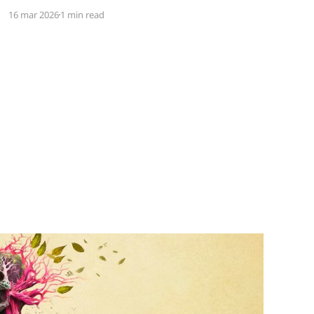
ett spel. Det verkar vara riktigt svårt. Spel låser
16 mar 2026
1 min read
antingen in sig på ett kiss och bajs-spår eller så
lutar de sig på