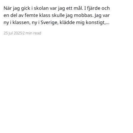
När jag gick i skolan var jag ett mål. I fjärde och
en del av femte klass skulle jag mobbas. Jag var
ny i klassen, ny i Sverige, klädde mig konstigt,
var ganska intetsägande - varken stor i kropp
25 jul 2025
2 min read
eller knopp. Ett lätt offer. Det började verbalt
och då drog jag