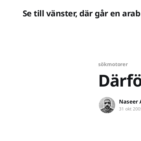
Se till vänster, där går en arab
sökmotorer
Därfö
Naseer 
31 okt 200