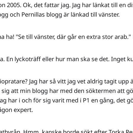
on 2005. Ok, det fattar jag. Jag har länkat till en 
gg och Pernillas blogg är länkad till vänster.
 ha! "Se till vänster, där går en extra stor arab.
. En lyckoträff eller hur man ska se det. Inget kul
diopratare? Jag har så vitt jag vet aldrig tagit upp
r sig att min blogg har med den söktermen att gör
 Jag har i och för sig varit med i P1 en gång, det 
någon expert.
ratbyrån. Hmm, kanske borde sökt efter Torka Re