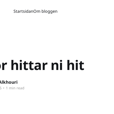
Startsidan
Om bloggen
r hittar ni hit
Alkhouri
5
•
1 min read