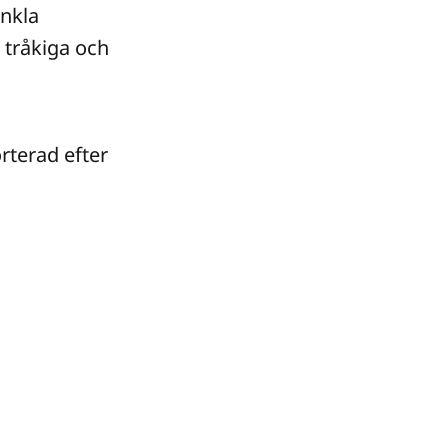
enkla
t tråkiga och
orterad efter