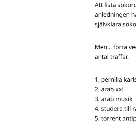
Att lista sökor
anledningen har
självklara söko
Men... förra ve
antal träffar.
1. pernilla kar
2. arab xxl
3. arab musik
4. studera till
5. torrent anti