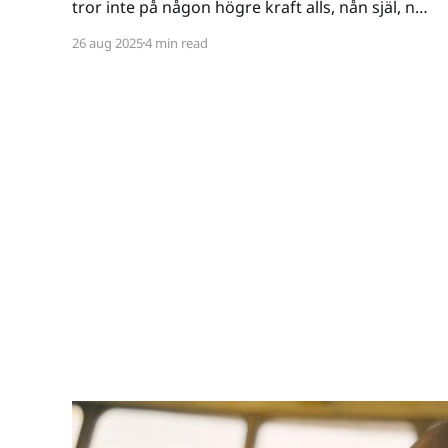
tror inte på någon högre kraft alls, nån själ, nåt
spöke, nåt övernaturligt, eller koncepten tur
26 aug 2025
4 min read
och öde - till den grad att jag till och med vägrar
kalla mig ateist - för termen innebär