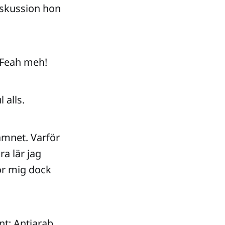
diskussion hon
" Feah meh!
 alls.
 ämnet. Varför
a lär jag
gör mig dock
nt: Antiarab