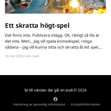
Ett skratta högt-spel
Det finns inte. Publicera inlägg. Ok, riktigt så illa är
det inte. Men... Jag vill spela komedispel, roliga
sådana – jag vill kunna sitta och skratta åt ett spel.
Det verkar vara riktigt svårt. Spel låser antingen in sig
16 mar 2026
1 min read
på ett kiss och bajs-spår eller så lutar de sig på
Se till vänster, där går en arab
© 2026
Hantering av personlig information
Kontaktinformation