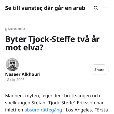
Se till vänster, där går en arab
gizmondo
Byter Tjock-Steffe två år
mot elva?
Share
Naseer Alkhouri
18 okt 2006
Mannen, myten, legenden, brottslingen och
spelkungen Stefan "Tjock-Steffe" Eriksson har
inlett en
absurd rättegång
i Los Angeles. Första