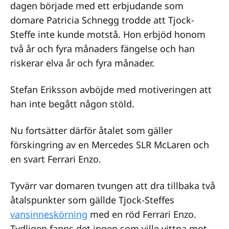
dagen började med ett erbjudande som
domare Patricia Schnegg trodde att Tjock-
Steffe inte kunde motstå. Hon erbjöd honom
två år och fyra månaders fängelse och han
riskerar elva år och fyra månader.
Stefan Eriksson avböjde med motiveringen att
han inte begått någon stöld.
Nu fortsätter därför åtalet som gäller
förskingring av en Mercedes SLR McLaren och
en svart Ferrari Enzo.
Tyvärr var domaren tvungen att dra tillbaka två
åtalspunkter som gällde Tjock-Steffes
vansinneskörning
med en röd Ferrari Enzo.
Tydligen fanns det ingen som ville vittna mot