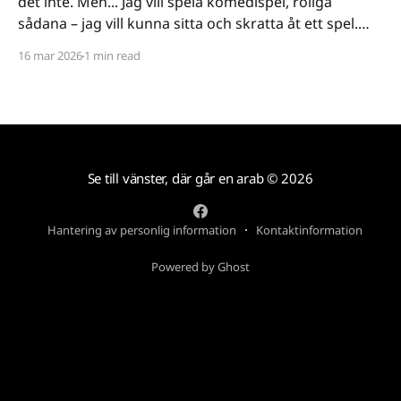
det inte. Men... Jag vill spela komedispel, roliga
sådana – jag vill kunna sitta och skratta åt ett spel.
Det verkar vara riktigt svårt. Spel låser antingen in sig
16 mar 2026
1 min read
på ett kiss och bajs-spår eller så lutar de sig på
Se till vänster, där går en arab
© 2026
Hantering av personlig information
Kontaktinformation
Powered by Ghost