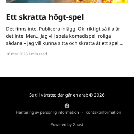
Ett skratta högt-spel
Det finns inte. Publicera inlägg. Ok, riktigt så illa är
det inte. Men... Jag vill spela komedispel, roliga
sådana – jag vill kunna sitta och skratta åt ett spel.
Det verkar vara riktigt svårt. Spel låser antingen in sig
16 mar 2026
1 min read
på ett kiss och bajs-spår eller så lutar de sig på
Se till vänster, där går en arab
© 2026
Hantering av personlig information
Kontaktinformation
Powered by Ghost