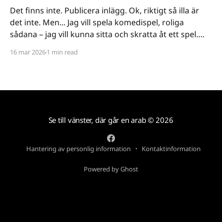
Det finns inte. Publicera inlägg. Ok, riktigt så illa är
det inte. Men... Jag vill spela komedispel, roliga
sådana – jag vill kunna sitta och skratta åt ett spel.
Det verkar vara riktigt svårt. Spel låser antingen in sig
16 mar 2026
1 min read
på ett kiss och bajs-spår eller så lutar de sig på
Se till vänster, där går en arab
© 2026
Hantering av personlig information
Kontaktinformation
Powered by Ghost