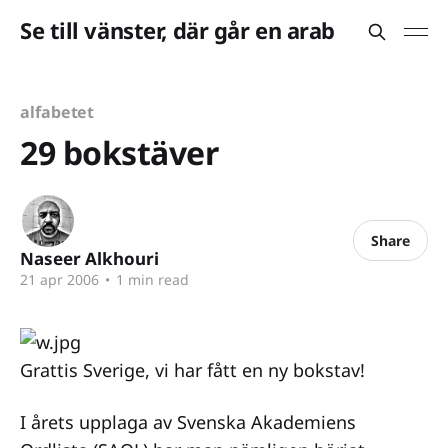
Se till vänster, där går en arab
alfabetet
29 bokstäver
Share
Naseer Alkhouri
21 apr 2006
•
1 min read
Grattis Sverige, vi har fått en ny bokstav!
I årets upplaga av Svenska
Akademiens