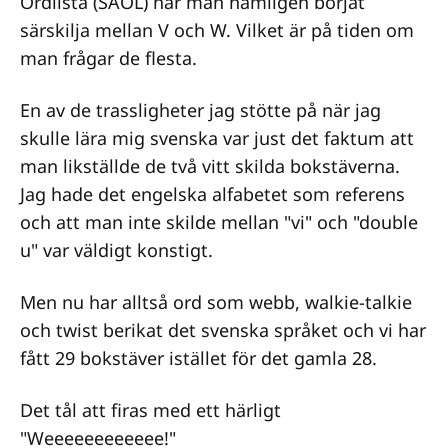
Ordlista (SAOL) har man nämligen börjat
särskilja mellan V och W. Vilket är på tiden om
man frågar de flesta.
En av de trassligheter jag stötte på när jag
skulle lära mig svenska var just det faktum att
man likställde de två vitt skilda bokstäverna.
Jag hade det engelska alfabetet som referens
och att man inte skilde mellan "vi" och "double
u" var väldigt konstigt.
Men nu har alltså ord som webb, walkie-talkie
och twist berikat det svenska språket och vi har
fått 29 bokstäver istället för det gamla 28.
Det tål att firas med ett härligt
"Weeeeeeeeeeee!"